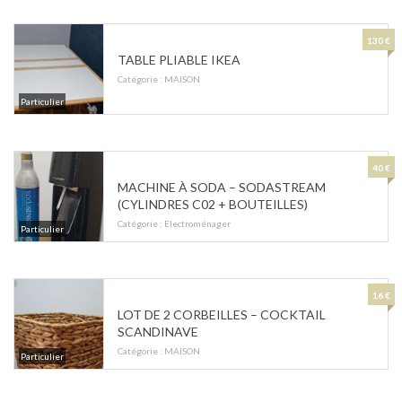
130 €
TABLE PLIABLE IKEA
Catégorie :
MAISON
Particulier
40 €
MACHINE À SODA – SODASTREAM
(CYLINDRES C02 + BOUTEILLES)
Catégorie :
Electroménager
Particulier
16 €
LOT DE 2 CORBEILLES – COCKTAIL
SCANDINAVE
Catégorie :
MAISON
Particulier